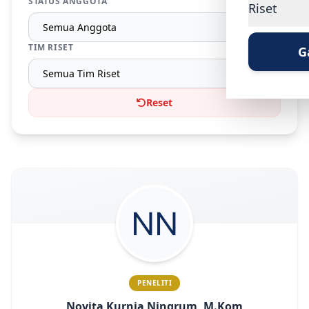
STATUS ANGGOTA
Riset
TIM RISET
G
Reset
PENELITI
Novita Kurnia Ningrum, M.Kom