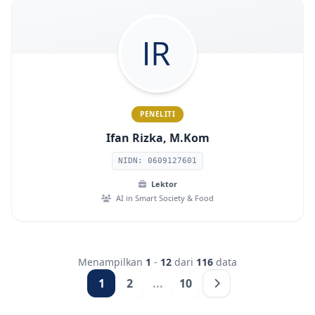
PENELITI
Ifan Rizka, M.Kom
NIDN: 0609127601
Lektor
AI in Smart Society & Food
Menampilkan
1
-
12
dari
116
data
1
2
...
10