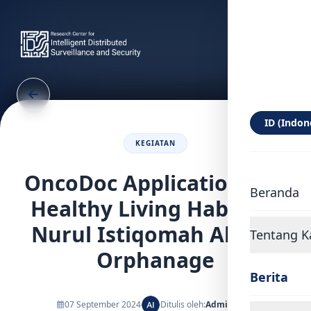
ID (Indon
KEGIATAN
OncoDoc Application and
Beranda
Healthy Living Habits at
Nurul Istiqomah Al Hira
Tentang K
Orphanage
Berita
07 September 2024
Ditulis oleh:
Admin IDSS