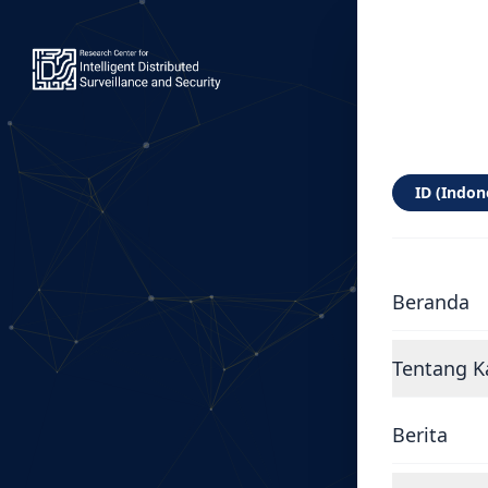
ID (Indon
Beranda
Tentang K
Berita