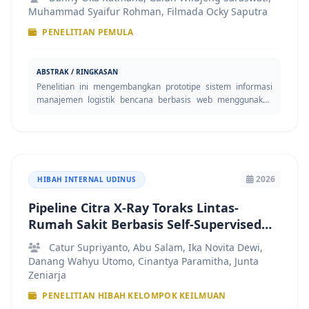
kampus.
Muhammad Syaifur Rohman, Filmada Ocky Saputra
PENELITIAN PEMULA
ABSTRAK / RINGKASAN
Penelitian ini mengembangkan prototipe sistem informasi
manajemen logistik bencana berbasis web menggunakan
data publik (BNPB, OpenStreetMap). Gap antara model
optimasi teoretis dengan sistem praktis yang implementable
menjadi urgensi penelitian. Penelitian sebelumnya
menghasilkan model MILP untuk distribusi bantuan gempa
Palu 2018, namun belum terimplementasi dalam sistem
informasi yang dapat direplikasi. Tujuan penelitian: (1)
2026
HIBAH INTERNAL UDINUS
merancang arsitektur sistem terintegrasi berbasis data
publik, (2) mengimplementasikan prototipe dengan 3 modul
Pipeline Citra X-Ray Toraks Lintas-
(posko, inventori, koordinasi+GIS), (3) mengevaluasi usability
Rumah Sakit Berbasis Self-Supervised
dan functionality dengan akademisi dan mahasiswa. Metode
Learning untuk Deteksi Triase TB,
Design Science Research digunakan dalam 5 fase: identifikasi
Catur Supriyanto, Abu Salam, Ika Novita Dewi,
Deteksi Kelainan, dan Laporan Radiologi
masalah, desain solusi, development, evaluasi, dan
Danang Wahyu Utomo, Cinantya Paramitha, Junta
komunikasi. Sistem dikembangkan dengan teknologi open-
Terkalibrasi dengan Kuantisasi
Zeniarja
source (Laravel/CodeIgniter, PostgreSQL/MySQL, Leaflet.js)
Pemrosesan Paralel
PENELITIAN HIBAH KELOMPOK KEILMUAN
dalam 6 bulan. Evaluasi menggunakan pendekatan SDLC-