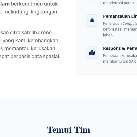
Alam
berkomitmen untuk
mendeteksi potensi 
k melindungi lingkungan
Pemantauan Li
Penerapan
Compute
deforestasi, meman
san citra satelit/drone,
lahan.
lusi yang kami kembangkan
i
, memantau kerusakan
Respons & Pemu
at berbasis data spasial.
Pemetaan kerusakan
membantu tim SAR 
Temui Tim