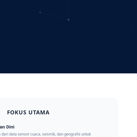
FOKUS UTAMA
an Dini
a dari data sensor cuaca, seismik, dan geografis untuk