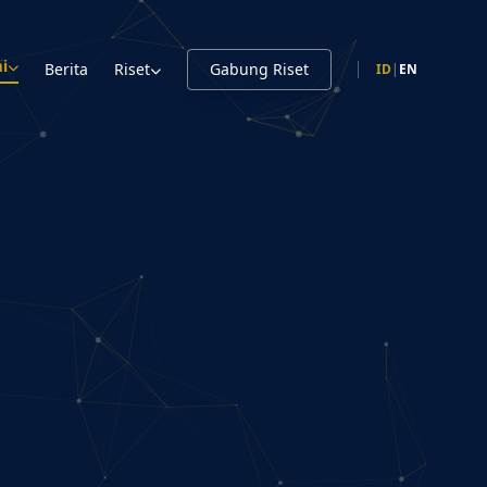
i
Berita
Riset
Gabung Riset
ID
|
EN