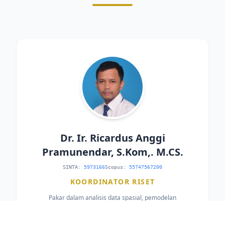
Dr. Ir. Ricardus Anggi
Pramunendar, S.Kom,. M.CS.
SINTA:
5973166
Scopus:
55747567200
KOORDINATOR RISET
Pakar dalam analisis data spasial, pemodelan
lingkungan, dan perancangan sistem peringatan dini
berbasis kecerdasan buatan.